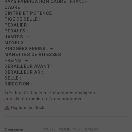
PAYS FABRICATION CADRE :
FRANCE
CADRE :
–
CINTRE ET POTENCE :
—
TIGE DE SELLE :
—
PÉDALIER :
–
PÉDALES :
–
JANTES :
–
MOYEUX :
POIGNÉES FREINS :
—
MANETTES DE VITESSES :
FREINS : –
DÉRAILLEUR AVANT :
DÉRAILLEUR AR :
SELLE :
—
DIRECTION :
—
Très bon état pneus et chambres changées.
possiblité expédition. Nous contacter.
Rupture de stock
Catégorie
,
,
COURSE
HOMME
TOUS LES VELOS