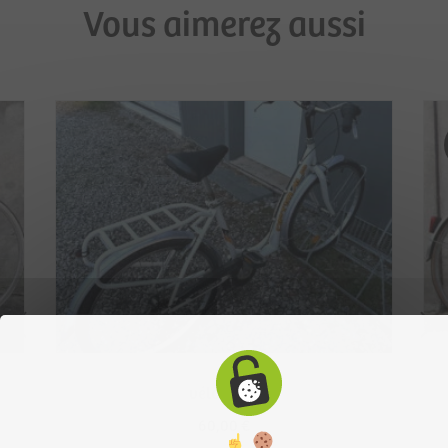
Vous aimerez aussi
vélo yona
60,00
€