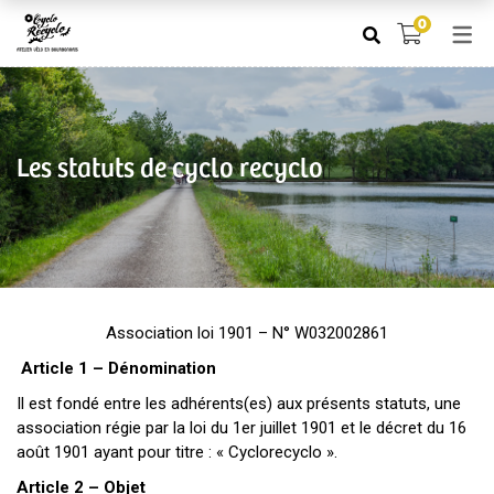
0
L’ASSOCIATION
BOUTIQUE
LES VÉLOS
ACTIONS
LES VÉLOS
ACTIONS
CATÉGORIES DE VÉLO
RENCONTRES l’HEUREU
Les statuts de cyclo recyclo
CYCLAGE
INFOS PRATIQUES
ACCESSOIRES
LES STATUTS
DOCUMENTATION
PRESSE
VÉLOS DES MEMBRES
Association loi 1901 – N° W032002861
Article 1 – Dénomination
LIENS
Il est fondé entre les adhérents(es) aux présents statuts, une
FORUM VÉLOCYCLO
association régie par la loi du 1er juillet 1901 et le décret du 16
août 1901 ayant pour titre : « Cyclorecyclo ».
Article 2 – Objet